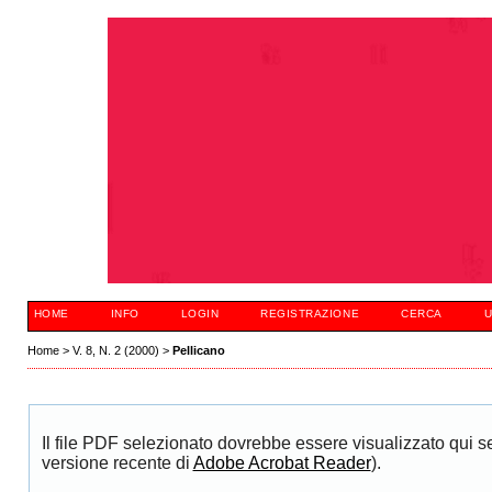
HOME
INFO
LOGIN
REGISTRAZIONE
CERCA
U
Home
>
V. 8, N. 2 (2000)
>
Pellicano
Il file PDF selezionato dovrebbe essere visualizzato qui 
versione recente di
Adobe Acrobat Reader
).